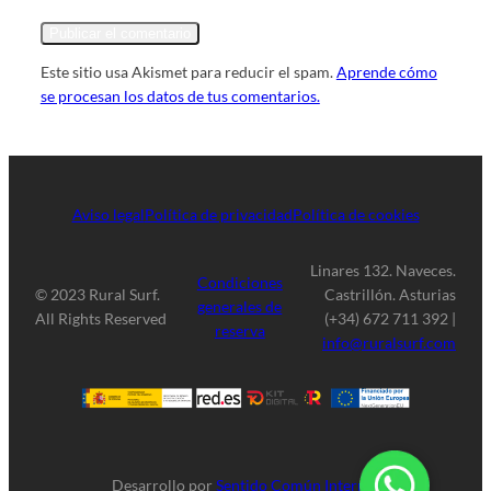
Este sitio usa Akismet para reducir el spam.
Aprende cómo
se procesan los datos de tus comentarios.
Aviso legal
Política de privacidad
Política de cookies
Linares 132. Naveces.
Condiciones
© 2023 Rural Surf.
Castrillón. Asturias
generales de
All Rights Reserved
(+34) 672 711 392 |
reserva
info@ruralsurf.com
Desarrollo por
Sentido Común Internet