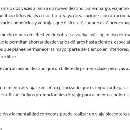
 una o dos veces al año a un nuevo destino. Sin embargo, viajar n
 fanático de los viajes en solitario, vaya de vacaciones con un aco
 varios beneficios y ventajas que disfrutará cuando esté preocupad
e mucho dinero en efectivo de sobra, se vuelve más ingenioso con 
que le permitan ahorrar desde varios dólares hasta cientos, especi
 que planee permanecer la mayor parte del tiempo en interiores, e
re libre.
vará al mismo destino que un billete de primera clase, pero vas a a
ero mientras viaja le enseña a priorizar lo que es importante para 
s utilizar códigos promocionales de viaje para alimentos, boletos 
ación y la mentalidad correctas, puede realizar un viaje placentero s