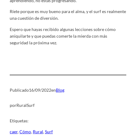
aprendiendo, no estás progresando.
Ríete porque es muy bueno para el alma, y el surf es realmente
una cuestión de diversión.
Espero que hayas recibido algunas lecciones sobre cómo
aniquilarte y que puedas comerte la mierda con más
seguridad la próxima vez.
Publicado
16/09/2022
en
Blog
por
RuralSurf
Etiquetas:
caer
, 
Cómo
, 
Rural
, 
Surf