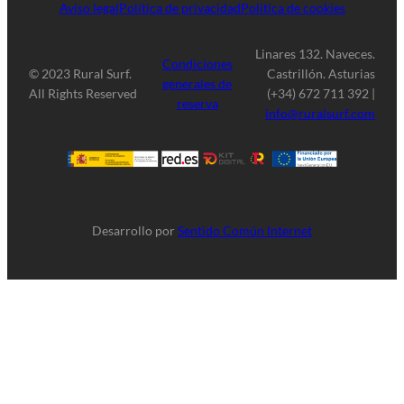
Aviso legal
Política de privacidad
Política de cookies
Linares 132. Naveces.
Condiciones
© 2023 Rural Surf.
Castrillón. Asturias
generales de
All Rights Reserved
(+34) 672 711 392 |
reserva
info@ruralsurf.com
Desarrollo por
Sentido Común Internet