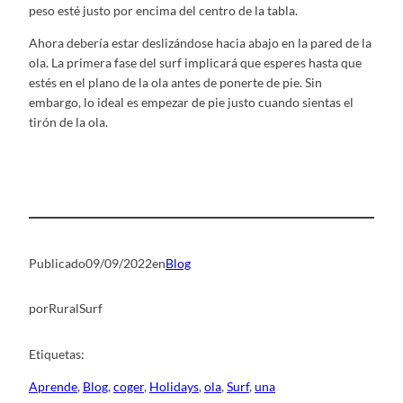
peso esté justo por encima del centro de la tabla.
Ahora debería estar deslizándose hacia abajo en la pared de la
ola. La primera fase del surf implicará que esperes hasta que
estés en el plano de la ola antes de ponerte de pie. Sin
embargo, lo ideal es empezar de pie justo cuando sientas el
tirón de la ola.
Publicado
09/09/2022
en
Blog
por
RuralSurf
Etiquetas:
Aprende
, 
Blog
, 
coger
, 
Holidays
, 
ola
, 
Surf
, 
una