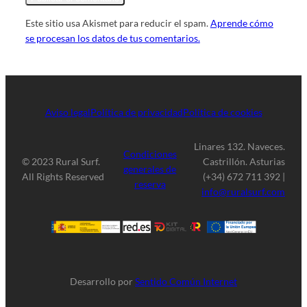
Este sitio usa Akismet para reducir el spam.
Aprende cómo
se procesan los datos de tus comentarios.
Aviso legal
Política de privacidad
Política de cookies
Linares 132. Naveces.
Condiciones
© 2023 Rural Surf.
Castrillón. Asturias
generales de
All Rights Reserved
(+34) 672 711 392 |
reserva
info@ruralsurf.com
Desarrollo por
Sentido Común Internet