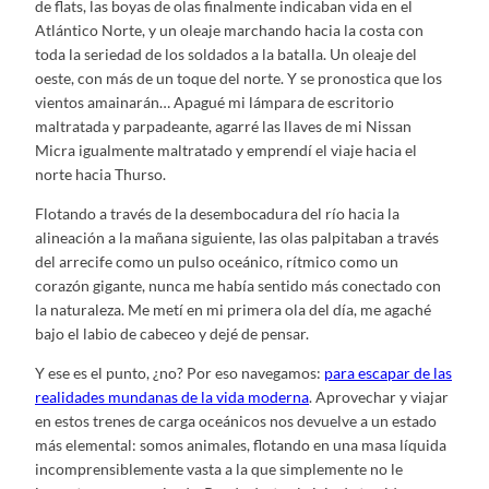
de flats, las boyas de olas finalmente indicaban vida en el
Atlántico Norte, y un oleaje marchando hacia la costa con
toda la seriedad de los soldados a la batalla. Un oleaje del
oeste, con más de un toque del norte. Y se pronostica que los
vientos amainarán… Apagué mi lámpara de escritorio
maltratada y parpadeante, agarré las llaves de mi Nissan
Micra igualmente maltratado y emprendí el viaje hacia el
norte hacia Thurso.
Flotando a través de la desembocadura del río hacia la
alineación a la mañana siguiente, las olas palpitaban a través
del arrecife como un pulso oceánico, rítmico como un
corazón gigante, nunca me había sentido más conectado con
la naturaleza. Me metí en mi primera ola del día, me agaché
bajo el labio de cabeceo y dejé de pensar.
Y ese es el punto, ¿no? Por eso navegamos:
para escapar de las
realidades mundanas de la vida moderna
. Aprovechar y viajar
en estos trenes de carga oceánicos nos devuelve a un estado
más elemental: somos animales, flotando en una masa líquida
incomprensiblemente vasta a la que simplemente no le